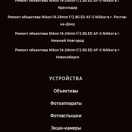
Ремонт объектива Nikon 14-24mm f/2.8G ED AF-S Nikkor в г.
Краснодар
Ремонт объектива Nikon 14-24mm f/2.8G ED AF-S Nikkor в г. Ростов-
на-Дону
Ремонт объектива Nikon 14-24mm f/2.8G ED AF-S Nikkor в г.
Нижний Новгород
Ремонт объектива Nikon 14-24mm f/2.8G ED AF-S Nikkor в г.
Новосибирск
Ремонт объектива Nikon 14-24mm f/2.8G ED AF-S Nikkor в г.
Екатеринбург
УСТРОЙСТВА
Ремонт объектива Nikon 14-24mm f/2.8G ED AF-S Nikkor в г. Казань
Объективы
Ремонт объектива Nikon 14-24mm f/2.8G ED AF-S Nikkor в г. Санкт-
Петербург
Фотоаппараты
Фотовспышки
Экшн-камеры