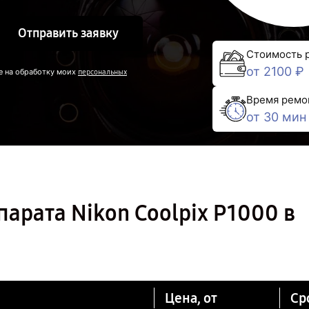
Отправить заявку
Стоимость 
от 2100 ₽
е на обработку моих
персональных
Время ремо
от 30 мин
арата Nikon Coolpix P1000 в
Цена, от
Ср