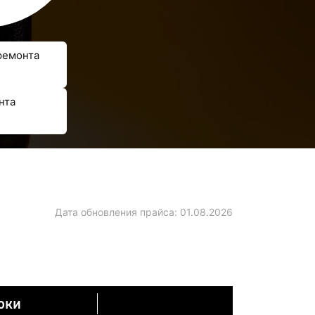
ремонта
нта
Дата обновления прайса:
01.08.2026
оки