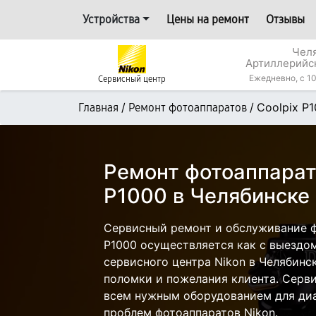
Устройства
Цены на ремонт
Отзывы
Челя
Артиллерийс
Ежедневно, с 10
Сервисный центр
/
/
Coolpix P
Главная
Ремонт фотоаппаратов
Ремонт фотоаппарата
P1000 в Челябинске
Сервисный ремонт и обслуживание ф
P1000 осуществляется как с выездом 
сервисного центра Nikon в Челябинск
поломки и пожелания клиента. Серв
всем нужным оборудованием для диа
проблем фотоаппаратов Nikon.