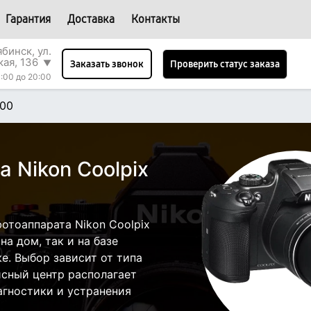
Гарантия
Доставка
Контакты
бинск, ул.
кая, 136
▼
Проверить статус заказа
Заказать звонок
:00 до 20:00
700
 Nikon Coolpix
отоаппарата Nikon Coolpix
а дом, так и на базе
е. Выбор зависит от типа
исный центр располагает
гностики и устранения