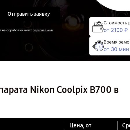
Отправить заявку
Стоимость 
от 2100 ₽
е на обработку моих
персональных
Время ремо
от 30 мин
арата Nikon Coolpix B700 в
Цена, от
Ср