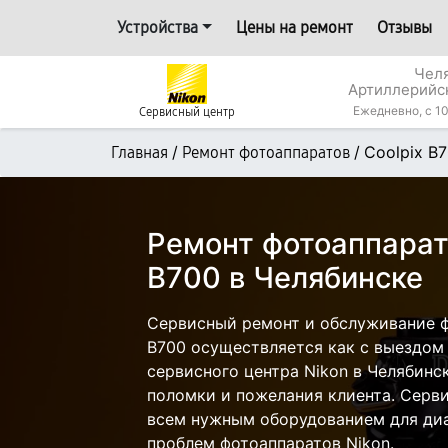
Устройства
Цены на ремонт
Отзывы
Челя
Артиллерийс
Ежедневно, с 10
Сервисный центр
/
/
Coolpix B
Главная
Ремонт фотоаппаратов
Ремонт фотоаппарата
B700 в Челябинске
Сервисный ремонт и обслуживание ф
B700 осуществляется как с выездом н
сервисного центра Nikon в Челябинск
поломки и пожелания клиента. Серв
всем нужным оборудованием для диа
проблем фотоаппаратов Nikon.