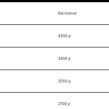
бесплатно
4300 р
3400 р
3050 р
2700 р