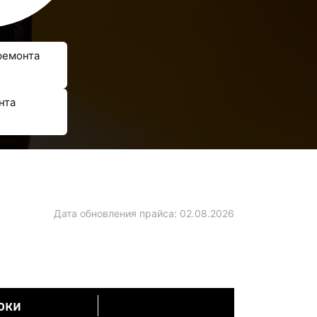
ремонта
нта
Дата обновления прайса:
02.08.2026
оки